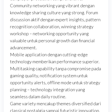
Community networking yang vibrant dengan
knowledge sharing culture yang strong. Forum
discussion aktif dengan expert insights, pattern
recognition collaboration, winning strategy
workshop – networking opportunity yang
valuable untuk personal growth dan financial
advancement.
Mobile application dengan cutting-edge
technology memberikan performance superior.
Multitasking capability tanpa compromise pada
gaming quality, notification system untuk
opportunity alerts, offline mode untuk strategy
planning – technology integration yang
seamless dalam daily routine.
Game variety mencakup themes diversified dari
classical nostalgia sampai futuristic innovation.