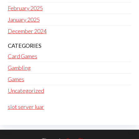
February 2025
January 2025
December 2024
CATEGORIES
Card Games
Gambling
Games
Uncategorized
slot server luar