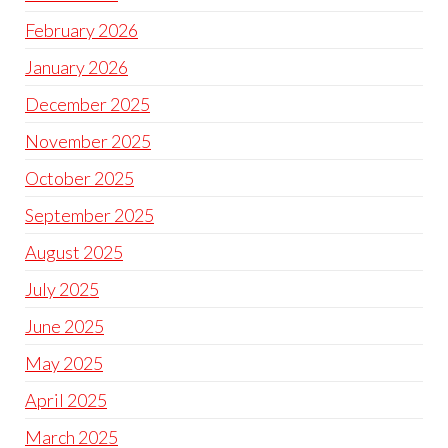
February 2026
January 2026
December 2025
November 2025
October 2025
September 2025
August 2025
July 2025
June 2025
May 2025
April 2025
March 2025