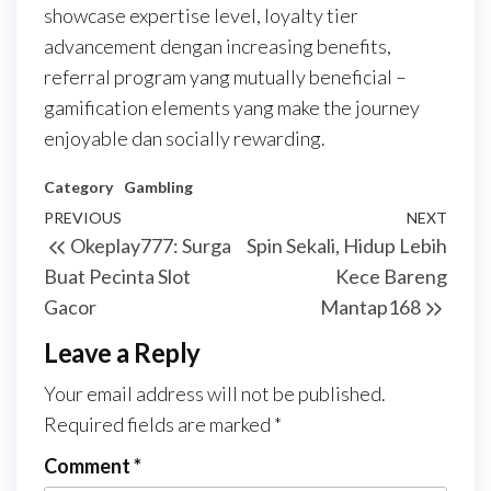
showcase expertise level, loyalty tier
advancement dengan increasing benefits,
referral program yang mutually beneficial –
gamification elements yang make the journey
enjoyable dan socially rewarding.
Category
Gambling
Post
Previous
PREVIOUS
NEXT
Next
Okeplay777: Surga
Spin Sekali, Hidup Lebih
navigation
Post
Post
Buat Pecinta Slot
Kece Bareng
Gacor
Mantap168
Leave a Reply
Your email address will not be published.
Required fields are marked
*
Comment
*